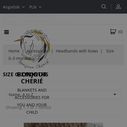
Angielski
PLN
Zadzwoń:
+48 662 709 284
Napisz:
kontakt@bonjourcherie.pl
(0)
Home
Accessories
Headbands with bows
Size
0–3 months
BONJOUR
SIZE 0–3 MONTHS
CHERIÉ
BLANKETS AND

Name, A to Z
ACCESSORIES FOR
YOU AND YOUR
Showing 1-7 of 7 item(s)
CHILD