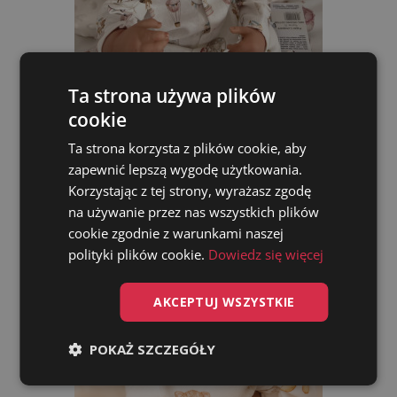
Organic Cotton Headband With Bow, 0–3 Months, Forest
Ta strona używa plików
Animals
cookie
zł31.90
Ta strona korzysta z plików cookie, aby
zapewnić lepszą wygodę użytkowania.
ADD TO CART
Korzystając z tej strony, wyrażasz zgodę
na używanie przez nas wszystkich plików
cookie zgodnie z warunkami naszej
polityki plików cookie.
Dowiedz się więcej
AKCEPTUJ WSZYSTKIE
POKAŻ SZCZEGÓŁY