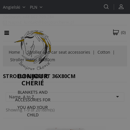
Angielski
PLN
Zadzwoń:
+48 662 709 284
Napisz:
kontakt@bonjourcherie.pl
(0)
Home
Stroller and car seat accessories
Cotton
Stroller insert 36x80cm
BONJOUR
STROLLER INSERT 36X80CM
CHERIÉ
BLANKETS AND

Name, A to Z
ACCESSORIES FOR
YOU AND YOUR
Showing 1-9 of 20 item(s)
CHILD