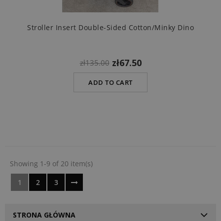
Stroller Insert Double-Sided Cotton/minky Dino
zł67.50
zł135.00
ADD TO CART
Showing 1-9 of 20 item(s)
1
2
3
STRONA GŁÓWNA